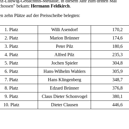
nz-Ludwig-Gedächtnis-Medaille, in diesem Jahr zum dritten Mal
chossen" bekam:
Hermann Feldkirch
.
en zehn Plätze auf der Preisscheibe belegten:
1. Platz
Willi Asendorf
170,2
2. Platz
Marion Brünner
174,6
3. Platz
Peter Pilz
180,6
4. Platz
Alfred Pilz
235,3
5. Platz
Jochen Spieler
304,8
6. Platz
Hans-Wilhelm Wahlers
305,9
7. Platz
Hans Klingenberg
348,7
8. Platz
Edzard Brünner
376,8
9. Platz
Claus Dieter Schonvogel
380,1
10. Platz
Dieter Clausen
446,6