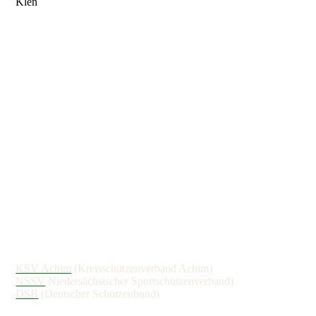
Klen
KSV Achim
(Kreisschützenverband Achim)
NSSV
Niedersächsischer Sportschützenverband)
DSB
(Deutscher Schützenbund)