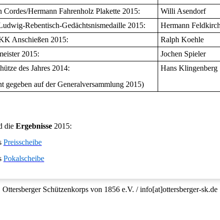
h Cordes/Hermann Fahrenholz Plakette 2015:
Willi Asendorf
Ludwig-Rebentisch-Gedächtsnismedaille 2015:
Hermann Feldkirc
 KK Anschießen 2015:
Ralph Koehle
eister 2015:
Jochen Spieler
hütze des Jahres 2014:
Hans Klingenberg
nt gegeben auf der Generalversammlung 2015)
d die
Ergebnisse
2015:
s
Preisscheibe
s
Pokalscheibe
Ottersberger Schützenkorps von 1856 e.V. / info[at]ottersberger-sk.de