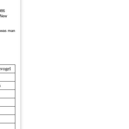
986
r New
 (was man
nvogel
h