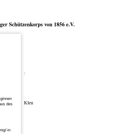
ger Schützenkorps von 1856 e.V.
:
iginnen
Klen
aus des
ig/-in