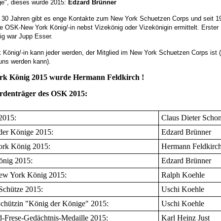
ge", dieses wurde 2015:
Edzard Brünner
d 30 Jahren gibt es enge Kontakte zum New York Schuetzen Corps und seit 1
/-e OSK-New York König/-in nebst Vizekönig oder Vizekönigin ermittelt. Erste
ig war Jupp Esser.
 König/-in kann jeder werden, der Mitglied im New York Schuetzen Corps ist
 uns werden kann).
rk König 2015 wurde Hermann Feldkirch !
rdenträger des OSK 2015:
2015:
Claus Dieter Scho
der Könige 2015:
Edzard Brünner
rk König 2015:
Hermann Feldkirc
önig 2015:
Edzard Brünner
ew York König 2015:
Ralph Koehle
Schütze 2015:
Uschi Koehle
Schützin "König der Könige" 2015:
Uschi Koehle
d-Frese-Gedächtnis-Medaille 2015:
Karl Heinz Just