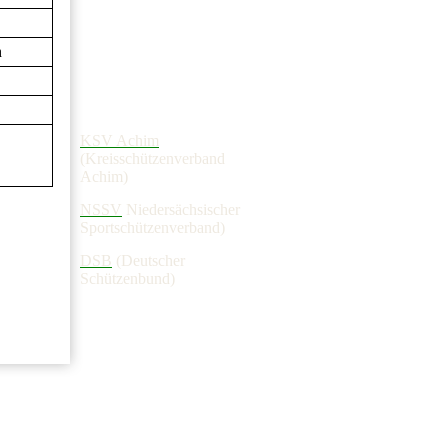
h
KSV Achim
(Kreisschützenverband
Achim)
NSSV
Niedersächsischer
Sportschützenverband)
DSB
(Deutscher
Schützenbund)